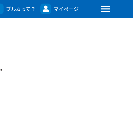
menu
ブルカって？
マイページ