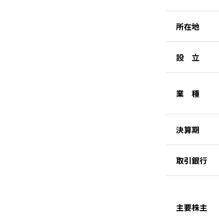
所在地
設 立
業 種
決算期
取引銀行
主要株主