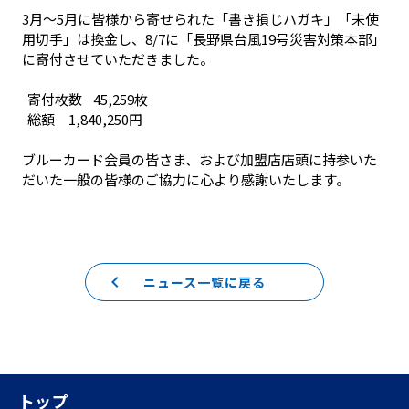
3月〜5月に皆様から寄せられた「書き損じハガキ」「未使
用切手」は換金し、8/7に「長野県台風19号災害対策本部」
に寄付させていただきました。

  寄付枚数    45,259枚

  総額     1,840,250円

ブルーカード会員の皆さま、および加盟店店頭に持参いた
だいた一般の皆様のご協力に心より感謝いたします。
keyboard_arrow_left
ニュース一覧に戻る
トップ