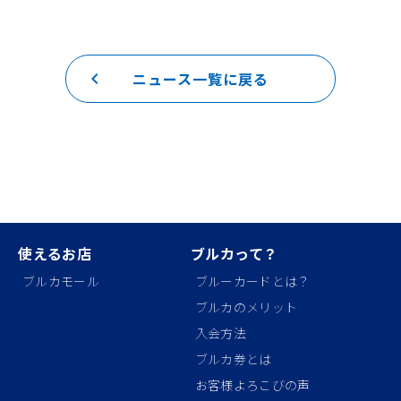
keyboard_arrow_left
ニュース一覧に戻る
使えるお店
ブルカって？
ブルカモール
ブルーカードとは？
ブルカのメリット
入会方法
ブルカ券とは
お客様よろこびの声