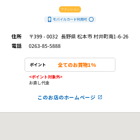
ファッション
phone_iphone
radio_button_unchecked
モバイルカード利用
可
住所
〒399 - 0032
長野県 松本市 村井町南1-6-26
電話
0263-85-5888
全てのお買物1%
ポイント
<ポイント対象外>
お直し代金
このお店のホームページ
launch