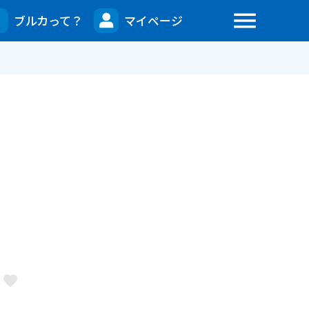
menu
ブルカって？
マイページ
favorite