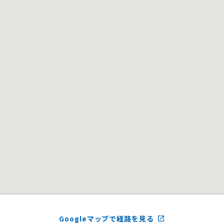
Googleマップで経路を見る
launch