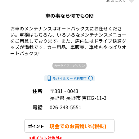
favorite
お気に入り
車の事なら何でもOK!
お車のメンテナンスはオートバックスにお任せくださ
い。車検はもちろん、いろいろなメンテナンスメニュー
をご用意しております。また、店内にはドライブ快適グ
ッズが満載です。カー用品、車販売、車検もやっぱりオ
ートバックス!            
カーライフ・ガソリン
phone_iphone
radio_button_unchecked
モバイルカード利用
可
住所
〒381 - 0043
長野県 長野市 吉田2-11-3
電話
026-243-5551
現金でのお買物1%(税抜)
ポイント
<ポイント対象外>