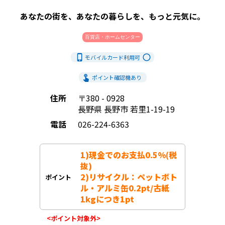
あなたの街を、あなたの暮らしを、もっと元気に。
百貨店・ホームセンター
phone_iphone
radio_button_unchecked
モバイルカード利用
可
touch_app
ポイント確認機あり
住所
〒380 - 0928
長野県 長野市 若里1-19-19
電話
026-224-6363
1)現金でのお支払0.5%(税
抜)

2)リサイクル：ペットボト
ポイント
ル・アルミ缶0.2pt/古紙
1kgにつき1pt
<ポイント対象外>