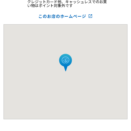
クレジットカード他、キャッシュレスでのお買
い物はポイント対象外です
このお店のホームページ
launch