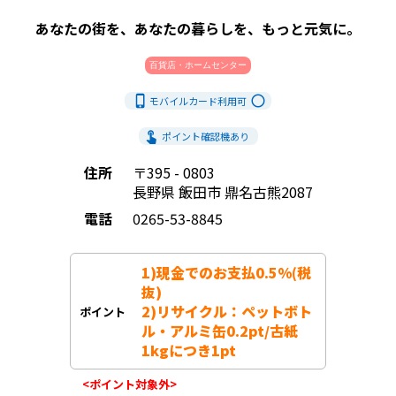
あなたの街を、あなたの暮らしを、もっと元気に。
百貨店・ホームセンター
phone_iphone
radio_button_unchecked
モバイルカード利用
可
touch_app
ポイント確認機あり
住所
〒395 - 0803
長野県 飯田市 鼎名古熊2087
電話
0265-53-8845
1)現金でのお支払0.5%(税
抜)

2)リサイクル：ペットボト
ポイント
ル・アルミ缶0.2pt/古紙
1kgにつき1pt
<ポイント対象外>