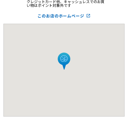
クレジットカード他、キャッシュレスでのお買
い物はポイント対象外です
このお店のホームページ
launch