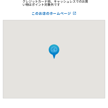
クレジットカード他、キャッシュレスでのお買
い物はポイント対象外です
このお店のホームページ
launch