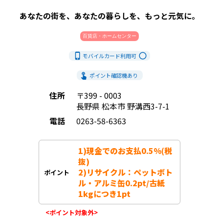
あなたの街を、あなたの暮らしを、もっと元気に。
百貨店・ホームセンター
phone_iphone
radio_button_unchecked
モバイルカード利用
可
touch_app
ポイント確認機あり
住所
〒399 - 0003
長野県 松本市 野溝西3-7-1
電話
0263-58-6363
1)現金でのお支払0.5%(税
抜)

2)リサイクル：ペットボト
ポイント
ル・アルミ缶0.2pt/古紙
1kgにつき1pt
<ポイント対象外>