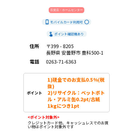
百貨店・ホームセンター
phone_iphone
radio_button_unchecked
モバイルカード利用
可
touch_app
ポイント確認機あり
住所
〒399 - 8205
長野県 安曇野市 豊科500-1
電話
0263-71-6363
1)現金でのお支払0.5%(税
抜)

2)リサイクル：ペットボト
ポイント
ル・アルミ缶0.2pt/古紙
1kgにつき1pt
<ポイント対象外>
クレジットカード他、キャッシュレスでのお買
い物はポイント対象外です