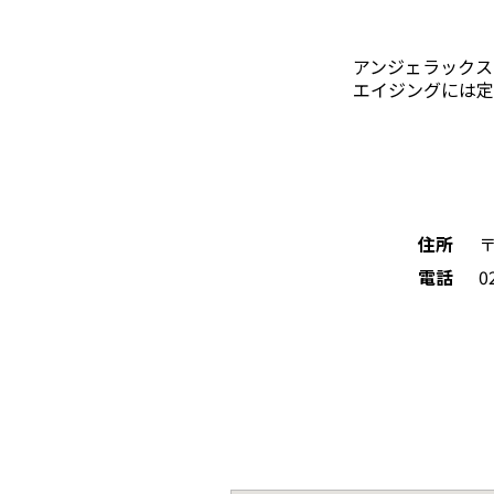
アンジェラックス
エイジングには定評があり
住所
〒
電話
0