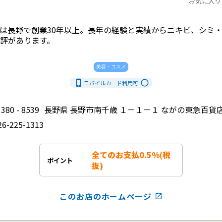
お気に入り
は長野で創業30年以上。長年の経験と実績からニキビ、シミ
ます。            
美容・コスメ
phone_iphone
radio_button_unchecked
モバイルカード利用
可
380 - 8539
長野県 長野市南千歳 １－１－１ ながの東急百貨
26-225-1313
全てのお支払0.5%(税
ポイント
抜)
このお店のホームページ
launch