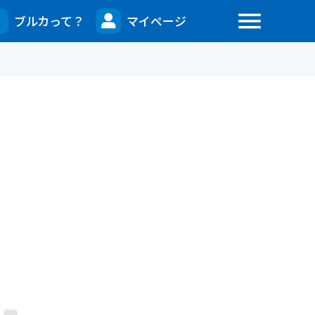
menu
ブルカって？
マイページ