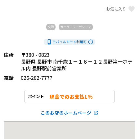
favorite
お気に入り
交通
カーライフ・ガソリン
phone_iphone
radio_button_unchecked
モバイルカード利用
可
住所
〒380 - 0823
長野県 長野市 南千歳１－１６－１２長野第一ホテ
ル内 長野駅前営業所
電話
026-282-7777
現金でのお支払1%
ポイント
このお店のホームページ
launch