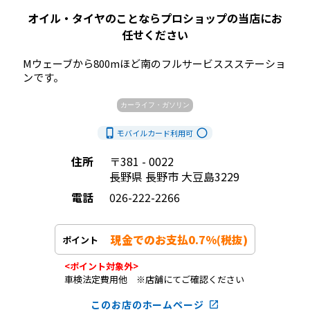
オイル・タイヤのことならプロショップの当店にお
任せください
Mウェーブから800mほど南のフルサービススステーショ
ンです。            
カーライフ・ガソリン
phone_iphone
radio_button_unchecked
モバイルカード利用
可
住所
〒381 - 0022
長野県 長野市 大豆島3229
電話
026-222-2266
現金でのお支払0.7%(税抜)
ポイント
<ポイント対象外>
車検法定費用他 ※店舗にてご確認ください
このお店のホームページ
launch