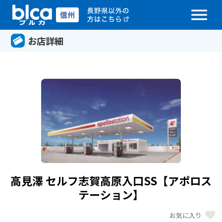
menu
お店詳細
高見澤 セルフ志賀高原入口SS【アポロス
テーション】
favorite
お気に入り