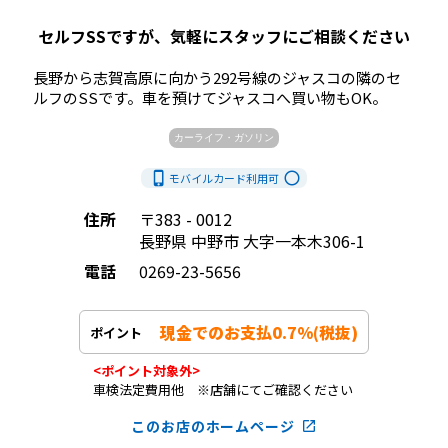
セルフSSですが、気軽にスタッフにご相談ください
長野から志賀高原に向かう292号線のジャスコの隣のセ
ルフのSSです。車を預けてジャスコへ買い物もOK。            
カーライフ・ガソリン
phone_iphone
radio_button_unchecked
モバイルカード利用
可
住所
〒383 - 0012
長野県 中野市 大字一本木306-1
電話
0269-23-5656
現金でのお支払0.7%(税抜)
ポイント
<ポイント対象外>
車検法定費用他 ※店舗にてご確認ください
このお店のホームページ
launch