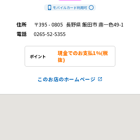
phone_iphone
radio_button_unchecked
モバイルカード利用
可
住所
〒395 - 0805
長野県 飯田市 鼎一色49-1
電話
0265-52-5355
現金でのお支払1%(税
ポイント
抜)
このお店のホームページ
launch