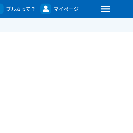
menu
ブルカって？
マイページ