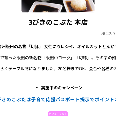
3びきのこぶた 本店
お気に入り
信州飯田の名物「幻豚」 女性にウレシイ、オイルカットとんか
で育った飯田の新名物「飯田中ヨーク」「幻豚」。その字の如
らくテーブル席になりました。20名様までOK、会合や各種の
arrow_drop_down
実施中のキャンペーン
びきのこぶたは子育て応援パスポート提示でポイント2
カフェ・グルメ