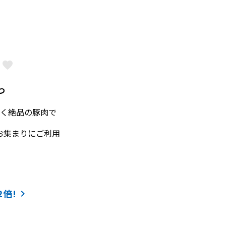
favorite
つ
く絶品の豚肉で
お集まりにご利用
倍!
keyboard_arrow_right