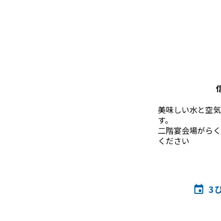
美味しい水と空気
す。

二階宴会場がらく
ください            
3
event