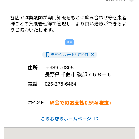
各店では薬剤師が専門知識をもとに飲み合わせ等を患者
様ごとの薬剤管理簿で管理し、より良い治療ができるよ
うご協力いたします。            
健康
phone_iphone
close
モバイルカード利用
不可
住所
〒389 - 0806
長野県 千曲市 磯部７６８－６
電話
026-275-6464
現金でのお支払0.5%(税抜)
ポイント
このお店のホームページ
launch