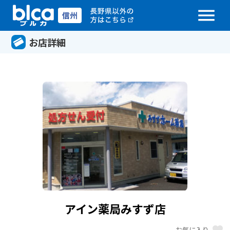
menu
お店詳細
アイン薬局みすず店
favorite
お気に入り