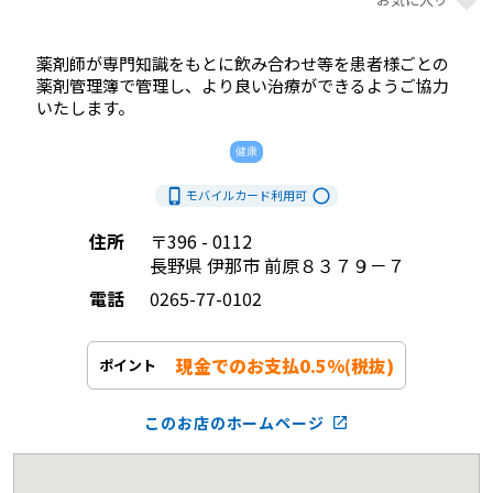
薬剤師が専門知識をもとに飲み合わせ等を患者様ごとの
薬剤管理簿で管理し、より良い治療ができるようご協力
いたします。            
健康
phone_iphone
radio_button_unchecked
モバイルカード利用
可
住所
〒396 - 0112
長野県 伊那市 前原８３７９－７
電話
0265-77-0102
現金でのお支払0.5%(税抜)
ポイント
このお店のホームページ
launch