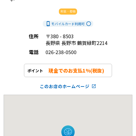
和装・着物
phone_iphone
radio_button_unchecked
モバイルカード利用
可
住所
〒380 - 8503
長野県 長野市 鶴賀緑町2214
電話
026-238-0500
現金でのお支払1%(税抜)
ポイント
このお店のホームページ
launch