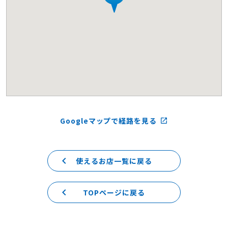
Googleマップで経路を見る
launch
keyboard_arrow_left
使えるお店一覧に戻る
keyboard_arrow_left
TOPページに戻る