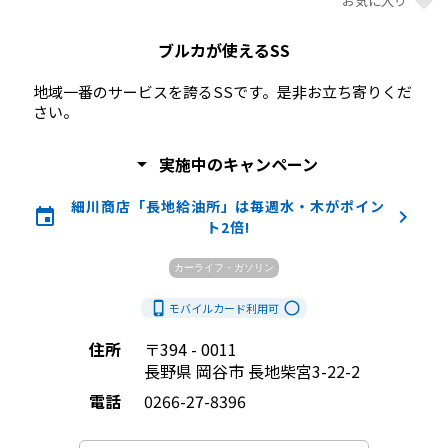
favorite
お気に入り
ブルカが使えるSS
地域一番のサービスを誇るSSです。是非お立ち寄りくだ
さい。            
arrow_drop_down
実施中のキャンペーン
細川商店「長地給油所」は毎週水・木がポイン
event
keyboard_arrow_right
ト2倍!
カーライフ・ガソリン
phone_iphone
radio_button_unchecked
モバイルカード利用
可
住所
〒394 - 0011
長野県 岡谷市 長地柴宮3-22-2
電話
0266-27-8396