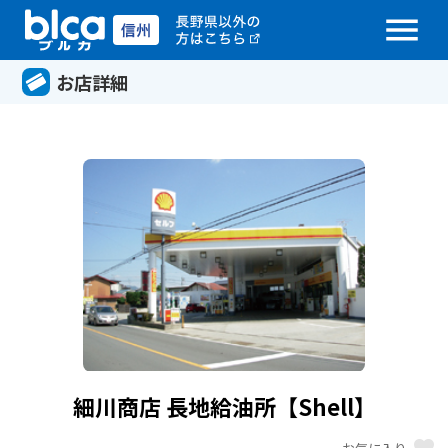
menu
お店詳細
細川商店 長地給油所【Shell】