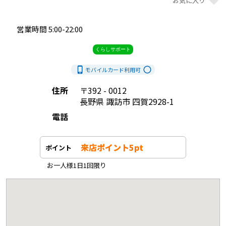
favorite
お気に入り
営業時間 5:00-22:00            
くらしサポート
phone_iphone
radio_button_unchecked
モバイルカード利用
可
住所
〒392 - 0012
長野県 諏訪市 四賀2928-1
電話
来店ポイント5pt
ポイント
お一人様1日1回限り