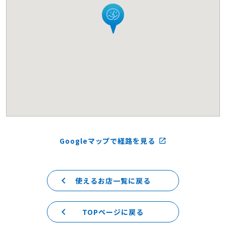
Googleマップで経路を見る
launch
keyboard_arrow_left
使えるお店一覧に戻る
keyboard_arrow_left
TOPページに戻る