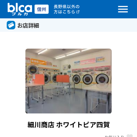
menu
お店詳細
細川商店 ホワイトピア四賀