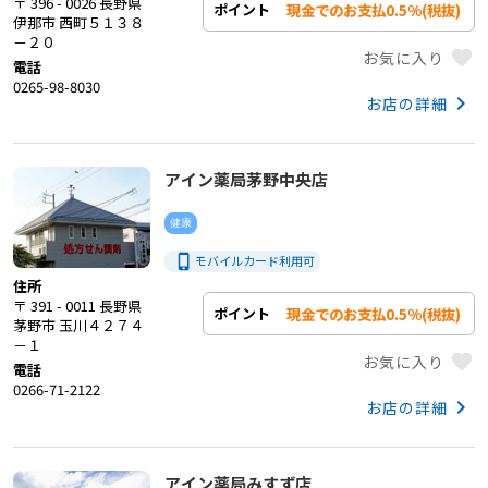
〒 396 - 0026 長野県
現金でのお支払0.5%(税抜)
ポイント
伊那市 西町５１３８
－２０
favorite
お気に入り
電話
0265-98-8030
keyboard_arrow_right
お店の詳細
アイン薬局茅野中央店
健康
phone_iphone
モバイルカード利用
可
住所
〒 391 - 0011 長野県
現金でのお支払0.5%(税抜)
ポイント
茅野市 玉川４２７４
－１
favorite
お気に入り
電話
0266-71-2122
keyboard_arrow_right
お店の詳細
アイン薬局みすず店