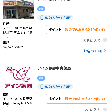
健康
phone_iphone
モバイルカード利用
可
住所
〒 396 - 0112 長野県
現金でのお支払0.5%(税抜)
ポイント
伊那市 前原８３７９
－７
favorite
お気に入り
電話
0265-77-0102
keyboard_arrow_right
お店の詳細
アイン伊那中央薬局
健康
phone_iphone
モバイルカード利用
可
住所
現金でのお支払0.5%(税抜)
ポイント
〒 396 - 0015 長野県
伊那市 中央４９５８
－１
favorite
お気に入り