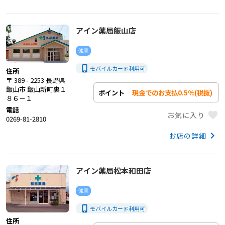
アイン薬局飯山店
健康
phone_iphone
モバイルカード利用
可
住所
〒 389 - 2253 長野県
飯山市 飯山新町裏１
現金でのお支払0.5%(税抜)
ポイント
８６－１
電話
favorite
お気に入り
0269-81-2810
keyboard_arrow_right
お店の詳細
アイン薬局松本和田店
健康
phone_iphone
モバイルカード利用
可
住所