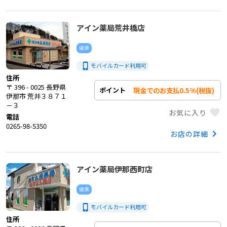
アイン薬局荒井橋店
健康
phone_iphone
モバイルカード利用
可
住所
〒 396 - 0025 長野県
現金でのお支払0.5%(税抜)
ポイント
伊那市 荒井３８７１
－３
favorite
お気に入り
電話
0265-98-5350
keyboard_arrow_right
お店の詳細
アイン薬局伊那西町店
健康
phone_iphone
モバイルカード利用
可
住所