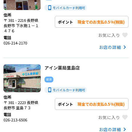
phone_iphone
モバイルカード利用
可
住所
〒 381 - 2216 長野県
現金でのお支払0.5%(税抜)
ポイント
長野市 下氷鉋１－１
４７６
favorite
お気に入り
電話
026-214-2170
keyboard_arrow_right
お店の詳細
アイン薬局里島店
健康
phone_iphone
モバイルカード利用
可
住所
〒 381 - 2223 長野県
現金でのお支払0.5%(税抜)
ポイント
長野市 里島７３
電話
favorite
お気に入り
026-213-6506
keyboard_arrow_right
お店の詳細