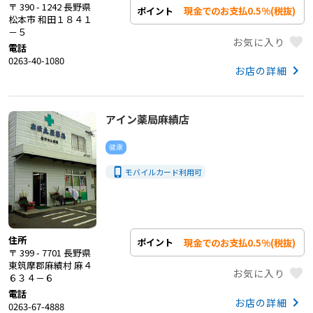
〒 390 - 1242 長野県
現金でのお支払0.5%(税抜)
ポイント
松本市 和田１８４１
－５
favorite
お気に入り
電話
0263-40-1080
keyboard_arrow_right
お店の詳細
アイン薬局麻績店
健康
phone_iphone
モバイルカード利用
可
住所
現金でのお支払0.5%(税抜)
ポイント
〒 399 - 7701 長野県
東筑摩郡麻績村 麻４
favorite
お気に入り
６３４－６
電話
keyboard_arrow_right
お店の詳細
0263-67-4888