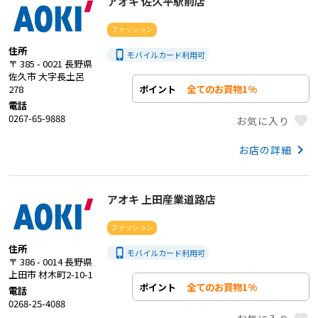
アオキ 佐久平駅前店
ファッション
住所
phone_iphone
モバイルカード利用
可
〒 385 - 0021 長野県
佐久市 大字長土呂
全てのお買物1%
ポイント
278
電話
0267-65-9888
favorite
お気に入り
keyboard_arrow_right
お店の詳細
アオキ 上田産業道路店
ファッション
住所
phone_iphone
モバイルカード利用
可
〒 386 - 0014 長野県
上田市 材木町2-10-1
全てのお買物1%
ポイント
電話
0268-25-4088