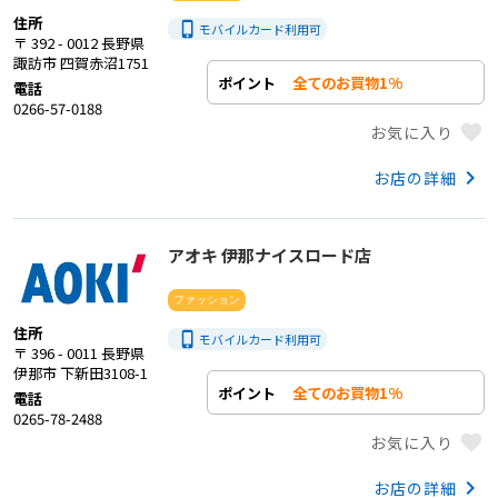
住所
phone_iphone
モバイルカード利用
可
〒 392 - 0012 長野県
諏訪市 四賀赤沼1751
全てのお買物1%
ポイント
電話
0266-57-0188
favorite
お気に入り
keyboard_arrow_right
お店の詳細
アオキ 伊那ナイスロード店
ファッション
住所
phone_iphone
モバイルカード利用
可
〒 396 - 0011 長野県
伊那市 下新田3108-1
全てのお買物1%
ポイント
電話
0265-78-2488
favorite
お気に入り
keyboard_arrow_right
お店の詳細