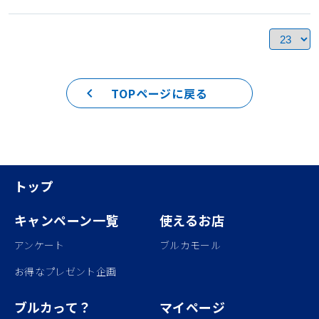
keyboard_arrow_left
TOPページに戻る
トップ
キャンペーン一覧
使えるお店
アンケート
ブルカモール
お得なプレゼント企画
ブルカって？
マイページ