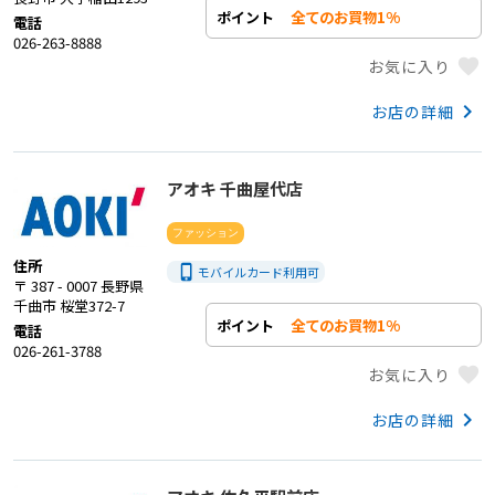
全てのお買物1%
ポイント
電話
026-263-8888
favorite
お気に入り
keyboard_arrow_right
お店の詳細
アオキ 千曲屋代店
ファッション
住所
phone_iphone
モバイルカード利用
可
〒 387 - 0007 長野県
千曲市 桜堂372-7
全てのお買物1%
ポイント
電話
026-261-3788
favorite
お気に入り
keyboard_arrow_right
お店の詳細