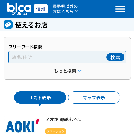
menu
使えるお店
フリーワード検索
検索
もっと検索
リスト表示
マップ表示
アオキ 諏訪赤沼店
ファッション