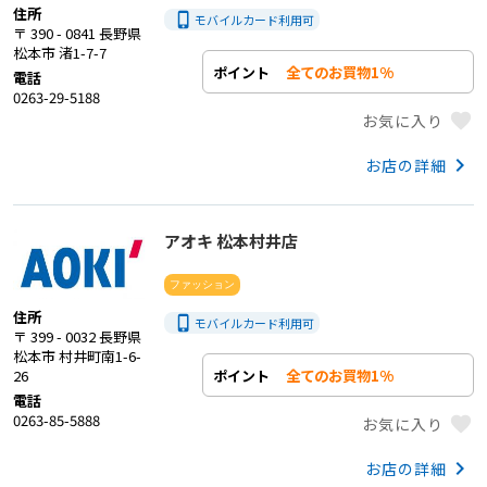
住所
phone_iphone
モバイルカード利用
可
〒 390 - 0841 長野県
松本市 渚1-7-7
全てのお買物1%
ポイント
電話
0263-29-5188
favorite
お気に入り
keyboard_arrow_right
お店の詳細
アオキ 松本村井店
ファッション
住所
phone_iphone
モバイルカード利用
可
〒 399 - 0032 長野県
松本市 村井町南1-6-
全てのお買物1%
ポイント
26
電話
0263-85-5888
favorite
お気に入り
keyboard_arrow_right
お店の詳細