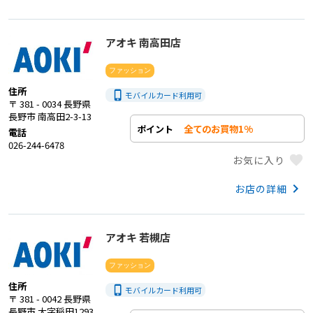
アオキ 南高田店
ファッション
住所
phone_iphone
モバイルカード利用
可
〒 381 - 0034 長野県
長野市 南高田2-3-13
全てのお買物1%
ポイント
電話
026-244-6478
favorite
お気に入り
keyboard_arrow_right
お店の詳細
アオキ 若槻店
ファッション
住所
phone_iphone
モバイルカード利用
可
〒 381 - 0042 長野県
長野市 大字稲田1293