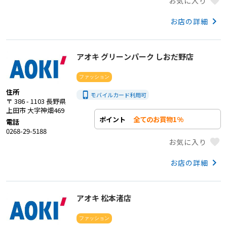
favorite
お気に入り
keyboard_arrow_right
お店の詳細
アオキ グリーンパーク しおだ野店
ファッション
住所
phone_iphone
モバイルカード利用
可
〒 386 - 1103 長野県
上田市 大字神畑469
全てのお買物1%
ポイント
電話
0268-29-5188
favorite
お気に入り
keyboard_arrow_right
お店の詳細
アオキ 松本渚店
ファッション