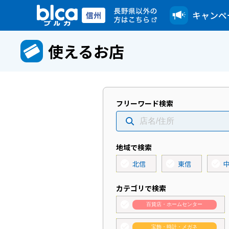
キャンペ
使えるお店
フリーワード検索
地域で検索
check_circle
check_circle
check_circle
北信
東信
カテゴリで検索
check_circle
百貨店・ホームセンター
check_circle
宝飾・時計・メガネ