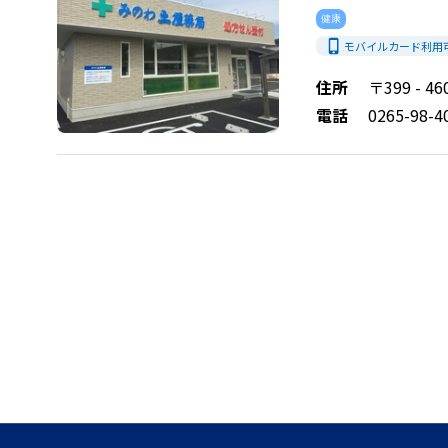
健康
phone_iphone
モバイルカード利用
住所
〒399 -
電話
0265-98-4