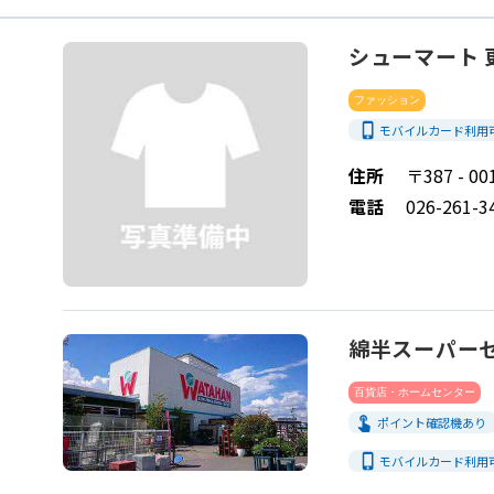
シューマート 
ファッション
phone_iphone
モバイルカード利用
住所
〒387 -
電話
026-261-3
綿半スーパーセ
百貨店・ホームセンター
touch_app
ポイント確認機あり
phone_iphone
モバイルカード利用