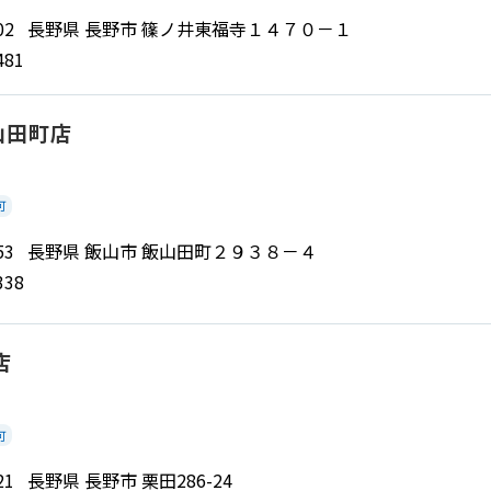
 8002 長野県 長野市 篠ノ井東福寺１４７０－１
481
山田町店
可
 2253 長野県 飯山市 飯山田町２９３８－４
338
店
可
0921 長野県 長野市 栗田286-24