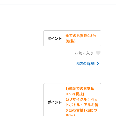
全てのお買物0.5%
ポイント
(税抜)
favorite
お気に入り
keyboard_arrow_right
お店の詳細
1)現金でのお支払
0.5%(税抜)

2)リサイクル：ペッ
ポイント
トボトル・アルミ缶
0.2pt/古紙1kgにつ
き1pt