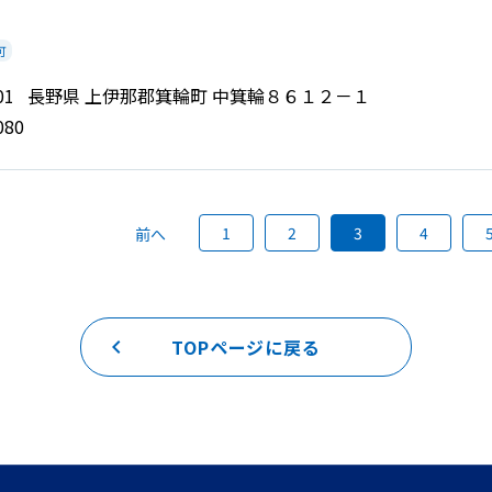
可
 4601 長野県 上伊那郡箕輪町 中箕輪８６１２－１
080
1
2
3
4
前へ
keyboard_arrow_left
TOPページに戻る