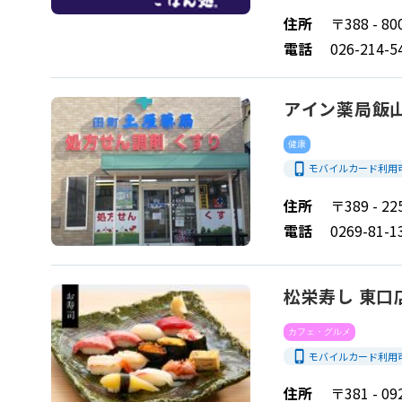
住所
〒388 -
電話
026-214-5
アイン薬局飯
健康
phone_iphone
モバイルカード利用
住所
〒389 -
電話
0269-81-1
松栄寿し 東口
カフェ・グルメ
phone_iphone
モバイルカード利用
住所
〒381 - 