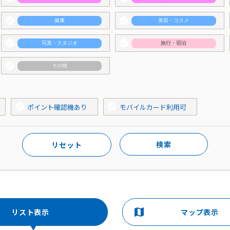
check_circle
check_circle
健康
美容・コスメ
check_circle
check_circle
写真・スタジオ
旅行・宿泊
check_circle
その他
check_circle
check_circle
ポイント確認機あり
モバイルカード利用可
検索
リセット
map
リスト表示
マップ表示