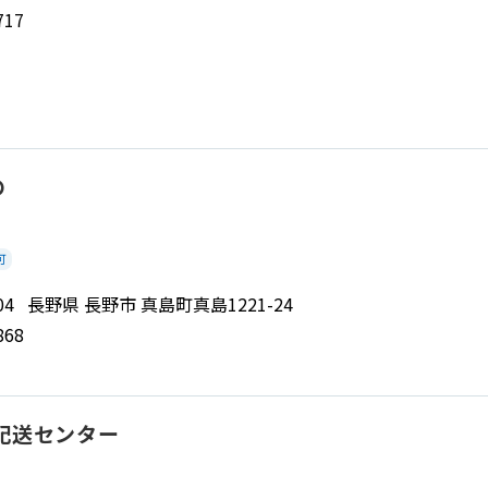
717
の
可
2204 長野県 長野市 真島町真島1221-24
868
配送センター