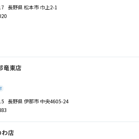
0817 長野県 松本市 巾上2-1
020
那竜東店
可
0015 長野県 伊那市 中央4605-24
883
のわ店