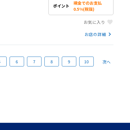
現金でのお支払
ポイント
0.5%(税抜)
favorite
お気に入り
keyboard_arrow_right
お店の詳細
5
6
7
8
9
10
次へ