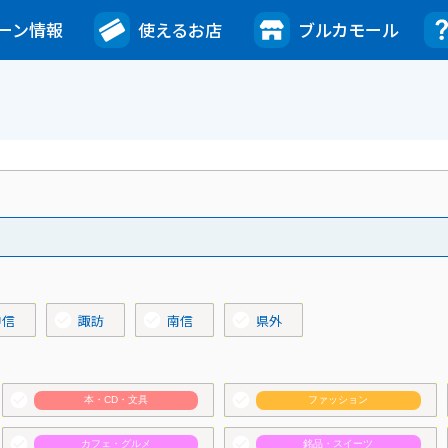
ーン情報
使えるお店
ブルカモール
check_circle
check_circle
check_circle
中信
諏訪
南信
県外
check_circle
check_circle
本・CD・文具
ファッション
check_circle
check_circle
カフェ・グルメ
銘品・スイーツ