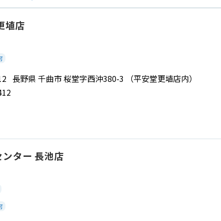
更埴店
可
 0012 長野県 千曲市 桜堂字西沖380-3 （平安堂更埴店内）
412
ンター 長池店
可