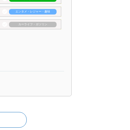
check_circle
エンタメ・レジャー・趣味
check_circle
カーライフ・ガソリン