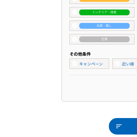
check_circle
インテリア・雑貨
check_circle
自然・癒し
check_circle
交通
その他条件
check_circle
check_circle
キャンペーン
近い順
sort