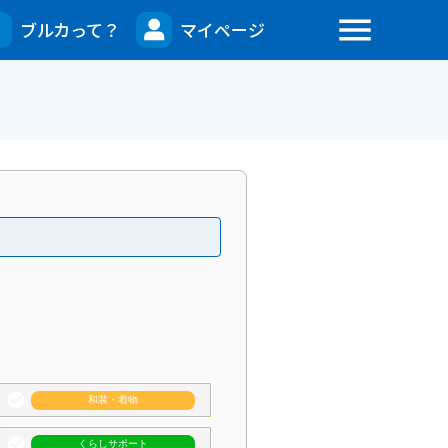
menu
ブルカって？
マイページ
check_circle
和装・着物
check_circle
くらしサポート