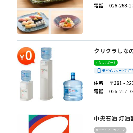
電話
026-268-1
クリクラしな
くらしサポート
phone_iphone
モバイルカード利用
住所
〒381 - 
電話
026-217-7
中央石油 灯油
カーライフ・ガソリン