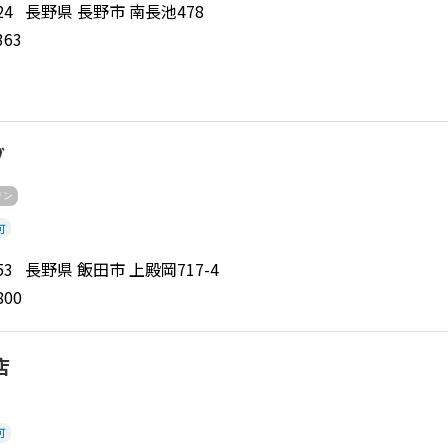
0024 長野県 長野市 南長池478
363
ブ
リン
可
0153 長野県 飯田市 上殿岡717-4
800
店
可