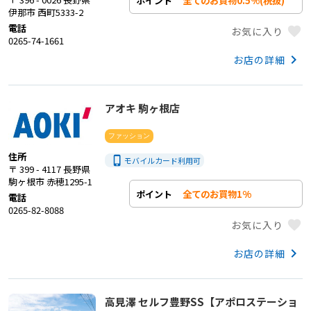
全てのお買物0.5%(税抜)
ポイント
伊那市 西町5333-2
電話
favorite
お気に入り
0265-74-1661
keyboard_arrow_right
お店の詳細
アオキ 駒ヶ根店
ファッション
住所
phone_iphone
モバイルカード利用
可
〒 399 - 4117 長野県
駒ヶ根市 赤穂1295-1
全てのお買物1%
ポイント
電話
0265-82-8088
favorite
お気に入り
keyboard_arrow_right
お店の詳細
高見澤 セルフ豊野SS【アポロステーショ