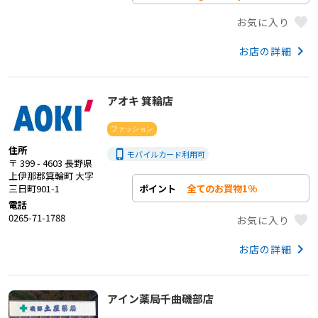
favorite
お気に入り
keyboard_arrow_right
お店の詳細
アオキ 箕輪店
ファッション
住所
phone_iphone
モバイルカード利用
可
〒 399 - 4603 長野県
上伊那郡箕輪町 大字
全てのお買物1%
ポイント
三日町901-1
電話
0265-71-1788
favorite
お気に入り
keyboard_arrow_right
お店の詳細
アイン薬局千曲磯部店