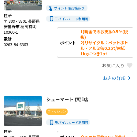
touch_app
ポイント確認機あり
住所
phone_iphone
モバイルカード利用
可
〒 399 - 8301 長野県
安曇野市 穂高有明
1)現金でのお支払0.5%(税
10360-1
抜)

電話
2)リサイクル：ペットボト
ポイント
0263-84-6363
ル・アルミ缶0.2pt/古紙
1kgにつき1pt
favorite
お気に入り
keyboard_arrow_right
お店の詳細
シューマート 伊那店
ファッション
phone_iphone
モバイルカード利用
可
住所
〒 396 - 0026 長野県