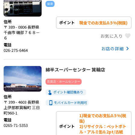
健康
住所
現金でのお支払0.5%(税抜)
ポイント
〒 389 - 0806 長野県
千曲市 磯部７６８－
favorite
お気に入り
６
電話
keyboard_arrow_right
お店の詳細
026-275-6464
綿半スーパーセンター 箕輪店
百貨店・ホームセンター
touch_app
ポイント確認機あり
住所
〒 399 - 4603 長野県
phone_iphone
モバイルカード利用
可
上伊那郡箕輪町 三日
町960-1
1)現金でのお支払0.5%(税
電話
抜)

0265-71-5353
2)リサイクル：ペットボト
ポイント
ル・アルミ缶0.2pt/古紙