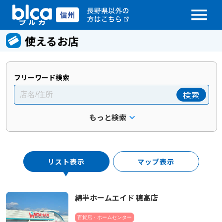
menu
使えるお店
フリーワード検索
検索
もっと検索
リスト表示
マップ表示
綿半ホームエイド 穂高店
百貨店・ホームセンター