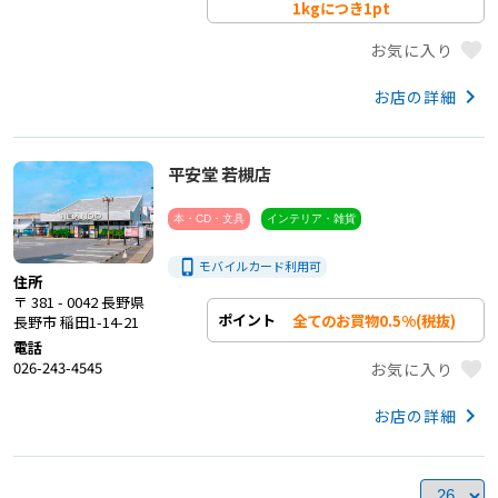
1kgにつき1pt
favorite
お気に入り
keyboard_arrow_right
お店の詳細
平安堂 若槻店
本・CD・文具
インテリア・雑貨
phone_iphone
モバイルカード利用
可
住所
〒 381 - 0042 長野県
全てのお買物0.5%(税抜)
ポイント
長野市 稲田1-14-21
電話
026-243-4545
favorite
お気に入り
keyboard_arrow_right
お店の詳細