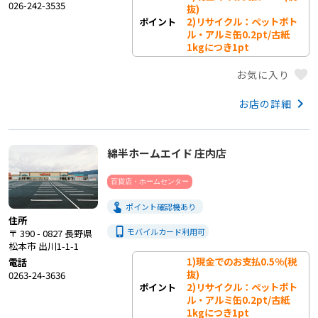
026-242-3535
抜)

2)リサイクル：ペットボト
ポイント
ル・アルミ缶0.2pt/古紙
1kgにつき1pt
favorite
お気に入り
keyboard_arrow_right
お店の詳細
綿半ホームエイド 庄内店
百貨店・ホームセンター
touch_app
ポイント確認機あり
住所
phone_iphone
モバイルカード利用
可
〒 390 - 0827 長野県
松本市 出川1-1-1
1)現金でのお支払0.5%(税
電話
抜)

0263-24-3636
2)リサイクル：ペットボト
ポイント
ル・アルミ缶0.2pt/古紙
1kgにつき1pt