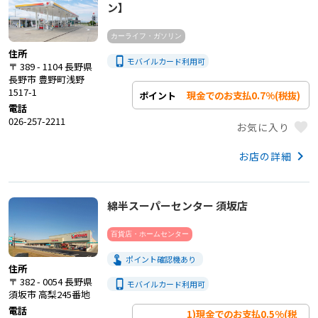
ン】
カーライフ・ガソリン
住所
phone_iphone
モバイルカード利用
可
〒 389 - 1104 長野県
長野市 豊野町浅野
1517-1
現金でのお支払0.7%(税抜)
ポイント
電話
026-257-2211
favorite
お気に入り
keyboard_arrow_right
お店の詳細
綿半スーパーセンター 須坂店
百貨店・ホームセンター
touch_app
ポイント確認機あり
住所
〒 382 - 0054 長野県
phone_iphone
モバイルカード利用
可
須坂市 高梨245番地
電話
1)現金でのお支払0.5%(税